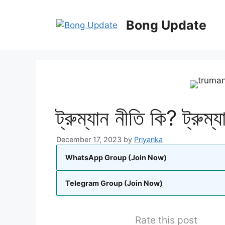
Skip
to
Bong Update
content
ট্রুম্যান নীতি কি? ট্রুম্
December 17, 2023
by
Priyanka
WhatsApp Group (Join Now)
Telegram Group (Join Now)
Rate this post